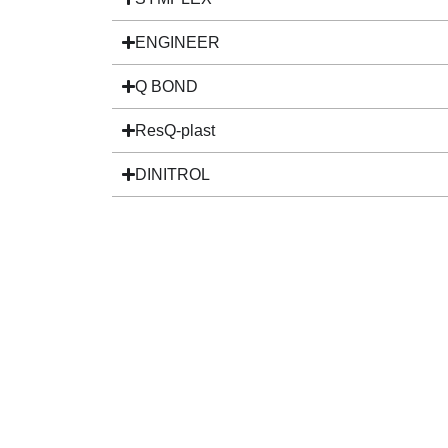
ENGINEER
Q BOND
ResQ-plast
DINITROL