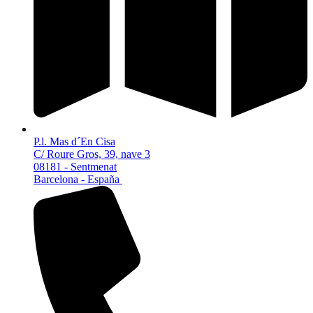
P.l. Mas d´En Cisa
C/ Roure Gros, 39, nave 3
08181 - Sentmenat
Barcelona - España