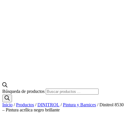
Búsqueda de productos
Inicio
/
Productos
/
DINITROL
/
Pintura y Barnices
/ Dinitrol 8530
– Pintura acrílica negro brillante