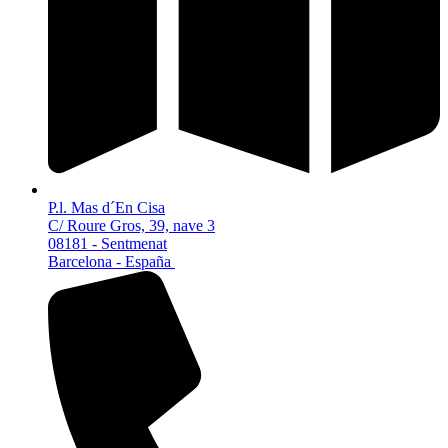
P.l. Mas d´En Cisa
C/ Roure Gros, 39, nave 3
08181 - Sentmenat
Barcelona - España