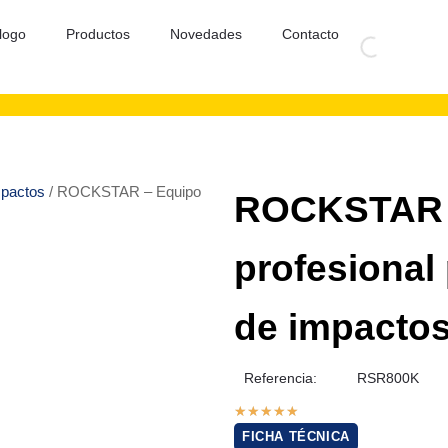
logo
Productos
Novedades
Contacto
mpactos
/ ROCKSTAR – Equipo
ROCKSTAR 
profesional 
de impacto
Referencia:
RSR800K
★
★
★
★
★
FICHA TÉCNICA