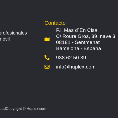
Contacto
P.l. Mas d´En Cisa
profesionales
C/ Roure Gros, 39, nave 3
móvil
08181 - Sentmenat
Barcelona - España
938 62 50 39
info@huplex.com
idad
Copyright © Huplex.com