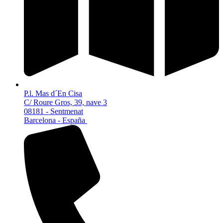
P.l. Mas d´En Cisa
C/ Roure Gros, 39, nave 3
08181 - Sentmenat
Barcelona - España