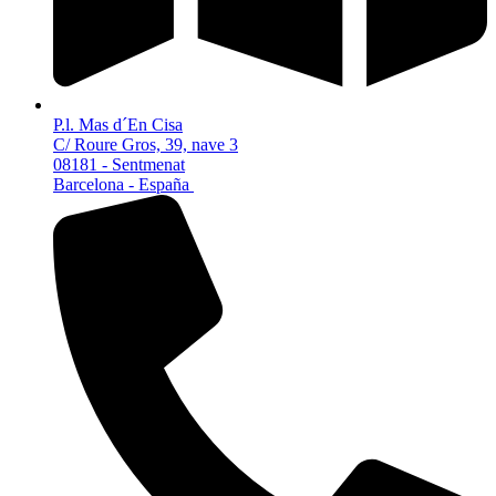
P.l. Mas d´En Cisa
C/ Roure Gros, 39, nave 3
08181 - Sentmenat
Barcelona - España