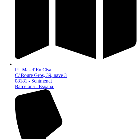
P.l. Mas d´En Cisa
C/ Roure Gros, 39, nave 3
08181 - Sentmenat
Barcelona - España