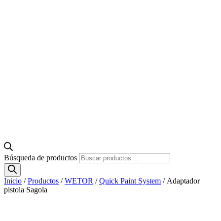
Búsqueda de productos
Inicio
/
Productos
/
WETOR
/
Quick Paint System
/ Adaptador
pistola Sagola