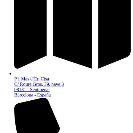
P.l. Mas d´En Cisa
C/ Roure Gros, 39, nave 3
08181 - Sentmenat
Barcelona - España