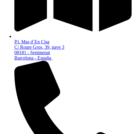
P.l. Mas d´En Cisa
C/ Roure Gros, 39, nave 3
08181 - Sentmenat
Barcelona - España