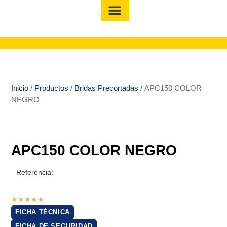
Inicio
/
Productos
/
Bridas Precortadas
/ APC150 COLOR
NEGRO
APC150 COLOR NEGRO
Referencia:
★
★
★
★
★
FICHA TÉCNICA
FICHA DE SEGURIDAD