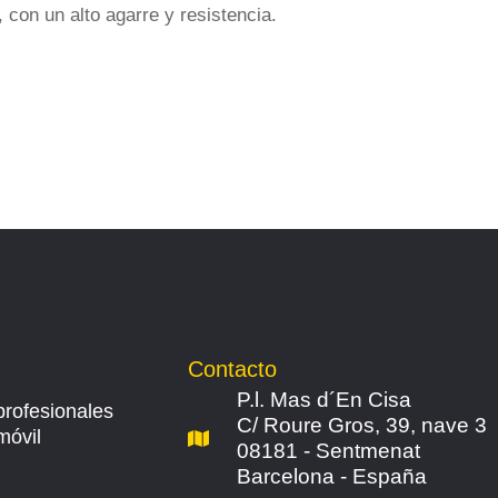
 con un alto agarre y resistencia.
Contacto
P.l. Mas d´En Cisa
profesionales
C/ Roure Gros, 39, nave 3
móvil
08181 - Sentmenat
Barcelona - España