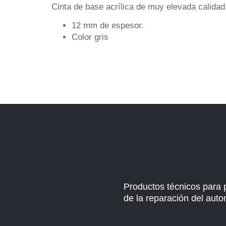
Cinta de base acrílica de muy elevada calidad,
12 mm de espesor.
Color gris
Productos técnicos para 
de la reparación del auto