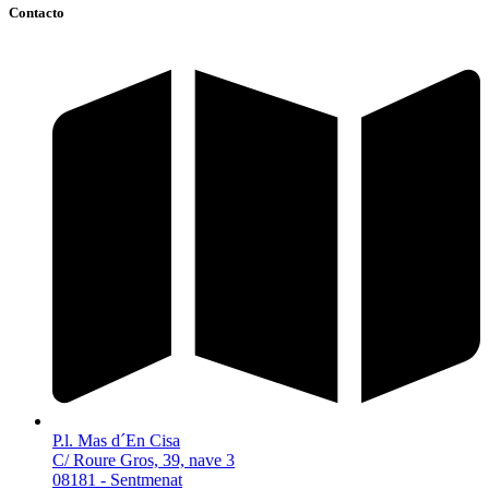
Contacto
P.l. Mas d´En Cisa
C/ Roure Gros, 39, nave 3
08181 - Sentmenat