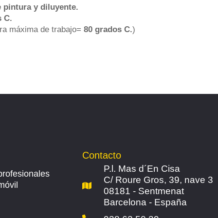
 pintura y diluyente.
 C.
ura máxima de trabajo=
80 grados C.
)
Contacto
P.l. Mas d´En Cisa
profesionales
C/ Roure Gros, 39, nave 3
móvil
08181 - Sentmenat
Barcelona - España