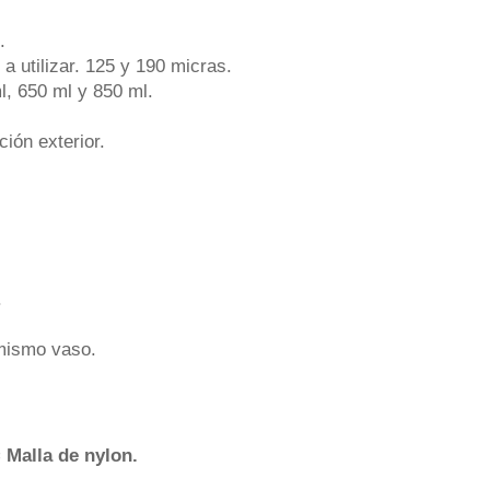
.
a utilizar. 125 y 190 micras.
l, 650 ml y 850 ml.
ción exterior.
.
 mismo vaso.
=
Malla de nylon.