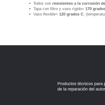
Todos son
resistentes a la corrosión de
Tapa con filtro y vaso rígido=
170 grados
Vaso flexible=
120 grados C
. (temperat
Productos técnicos para 
de la reparación del auto