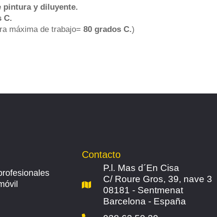
 pintura y diluyente.
 C.
ura máxima de trabajo=
80 grados C.
)
Contacto
P.l. Mas d´En Cisa
profesionales
C/ Roure Gros, 39, nave 3
móvil
08181 - Sentmenat
Barcelona - España