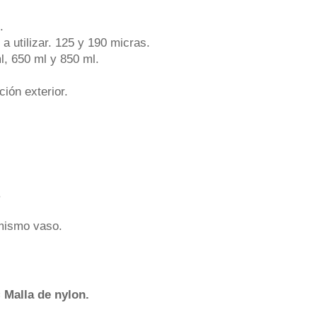
.
a utilizar. 125 y 190 micras.
l, 650 ml y 850 ml.
ción exterior.
.
 mismo vaso.
=
Malla de nylon.