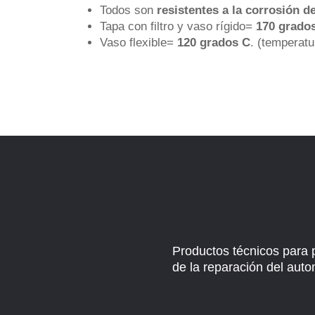
Todos son
resistentes a la corrosión de
Tapa con filtro y vaso rígido=
170 grados
Vaso flexible=
120 grados C
. (temperat
Productos técnicos para 
de la reparación del auto