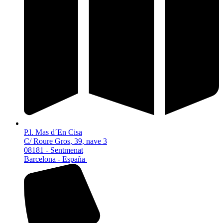
P.l. Mas d´En Cisa
C/ Roure Gros, 39, nave 3
08181 - Sentmenat
Barcelona - España