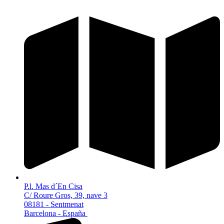
P.l. Mas d´En Cisa
C/ Roure Gros, 39, nave 3
08181 - Sentmenat
Barcelona - España