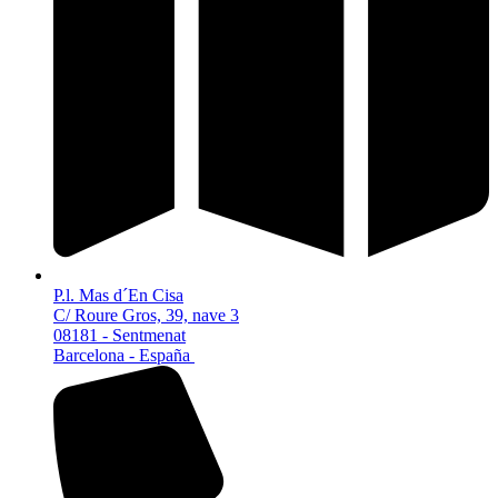
P.l. Mas d´En Cisa
C/ Roure Gros, 39, nave 3
08181 - Sentmenat
Barcelona - España