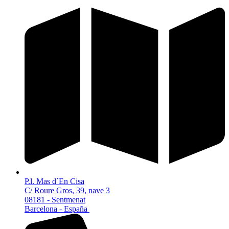
P.l. Mas d´En Cisa
C/ Roure Gros, 39, nave 3
08181 - Sentmenat
Barcelona - España