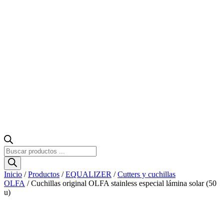
Búsqueda
de
productos
Inicio
/
Productos
/
EQUALIZER
/
Cutters y cuchillas
OLFA
/ Cuchillas original OLFA stainless especial lámina solar (50
u)