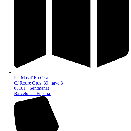
P.l. Mas d´En Cisa
C/ Roure Gros, 39, nave 3
08181 - Sentmenat
Barcelona - España