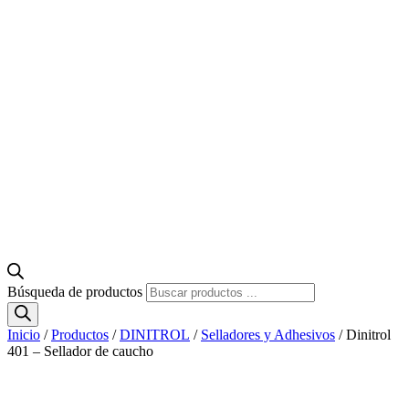
Búsqueda de productos
Inicio
/
Productos
/
DINITROL
/
Selladores y Adhesivos
/ Dinitrol
401 – Sellador de caucho