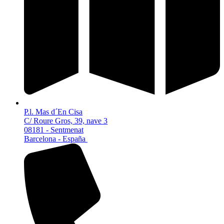
P.l. Mas d´En Cisa
C/ Roure Gros, 39, nave 3
08181 - Sentmenat
Barcelona - España