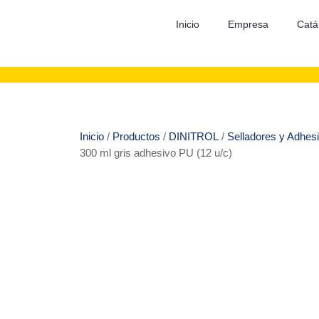
Inicio
Empresa
Catá
Inicio
/
Productos
/
DINITROL
/
Selladores y Adhes
300 ml gris adhesivo PU (12 u/c)