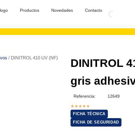
logo
Productos
Novedades
Contacto
ivos
/ DINITROL 410 UV (NF)
DINITROL 41
gris adhesiv
Referencia:
12649
★
★
★
★
★
FICHA TÉCNICA
FICHA DE SEGURIDAD