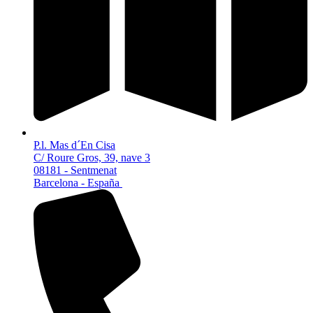
P.l. Mas d´En Cisa
C/ Roure Gros, 39, nave 3
08181 - Sentmenat
Barcelona - España