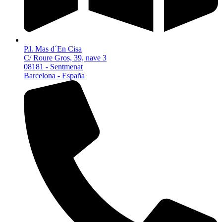
P.l. Mas d´En Cisa
C/ Roure Gros, 39, nave 3
08181 - Sentmenat
Barcelona - España