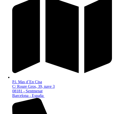
P.l. Mas d´En Cisa
C/ Roure Gros, 39, nave 3
08181 - Sentmenat
Barcelona - España