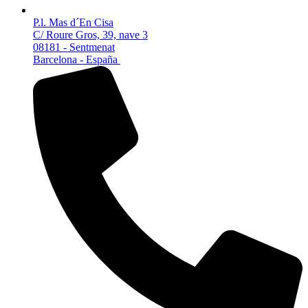
P.l. Mas d´En Cisa
C/ Roure Gros, 39, nave 3
08181 - Sentmenat
Barcelona - España