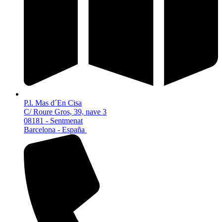
P.l. Mas d´En Cisa
C/ Roure Gros, 39, nave 3
08181 - Sentmenat
Barcelona - España