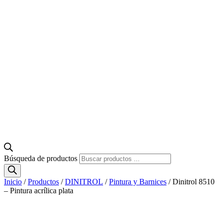
Búsqueda de productos
Inicio
/
Productos
/
DINITROL
/
Pintura y Barnices
/ Dinitrol 8510
– Pintura acrílica plata