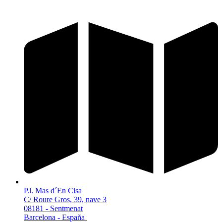
P.l. Mas d´En Cisa
C/ Roure Gros, 39, nave 3
08181 - Sentmenat
Barcelona - España