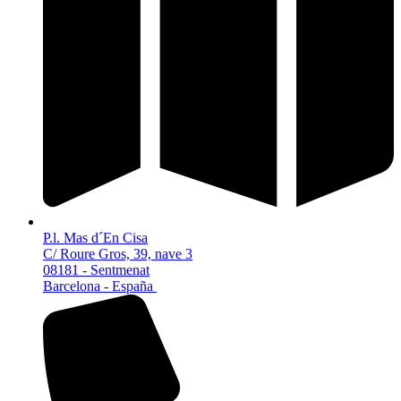
P.l. Mas d´En Cisa
C/ Roure Gros, 39, nave 3
08181 - Sentmenat
Barcelona - España