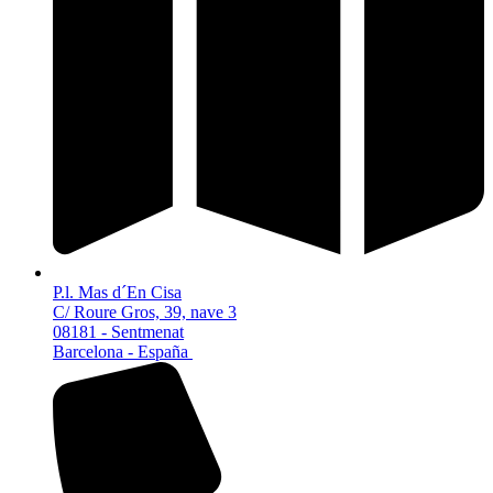
P.l. Mas d´En Cisa
C/ Roure Gros, 39, nave 3
08181 - Sentmenat
Barcelona - España