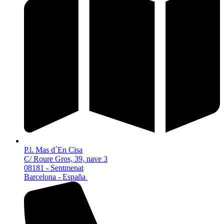
P.l. Mas d´En Cisa
C/ Roure Gros, 39, nave 3
08181 - Sentmenat
Barcelona - España