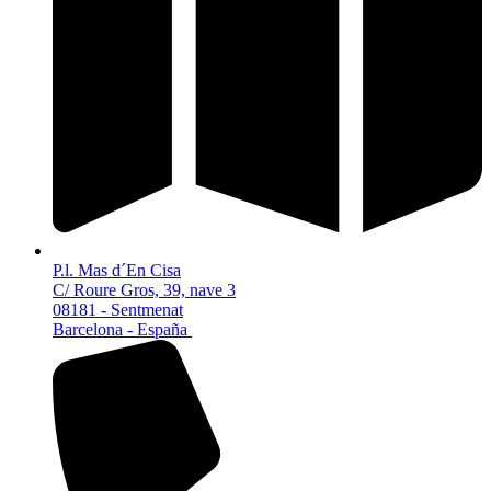
P.l. Mas d´En Cisa
C/ Roure Gros, 39, nave 3
08181 - Sentmenat
Barcelona - España