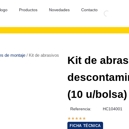
logo
Productos
Novedades
Contacto
les de montaje
/ Kit de abrasivos
Kit de abra
descontamin
(10 u/bolsa)
Referencia:
HC104001
★
★
★
★
★
FICHA TÉCNICA