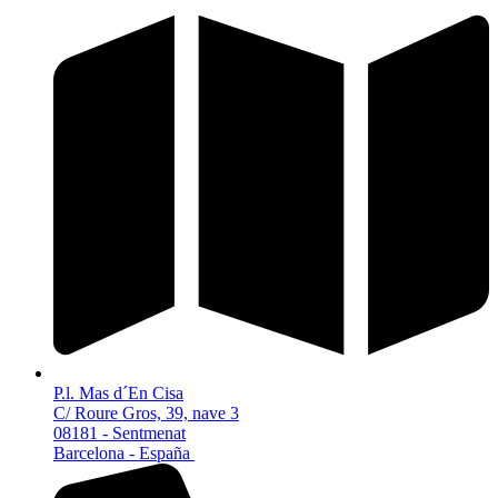
P.l. Mas d´En Cisa
C/ Roure Gros, 39, nave 3
08181 - Sentmenat
Barcelona - España