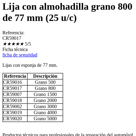
Lija con almohadilla grano 800
de 77 mm (25 u/c)
Referencia:
CR59017
★
★
★
★
★
5/5
Ficha técnica
ficha de seguridad
Lijas con esponja de 77 mm.
Referencia
Descripción
CR59016
Grano 500
CR59017
Grano 800
CR59007
Grano 1500
CR59018
Grano 2000
CR59002
Grano 3000
CR59019
Grano 4000
CR59020
Grano 5000
Productos técnicos para profesionales de la reparación del automóvil