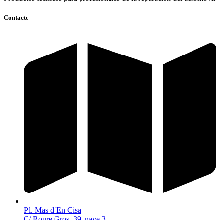
Contacto
P.l. Mas d´En Cisa
C/ Roure Gros, 39, nave 3