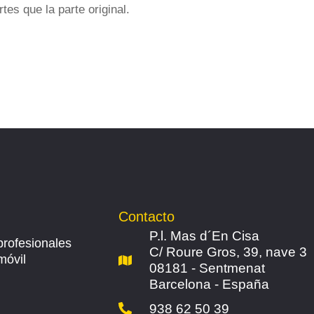
es que la parte original.
Contacto
P.l. Mas d´En Cisa
profesionales
C/ Roure Gros, 39, nave 3
móvil
08181 - Sentmenat
Barcelona - España
938 62 50 39