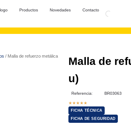
logo
Productos
Novedades
Contacto
cos
/ Malla de refuerzo metálica
Malla de ref
u)
Referencia:
BR03063
★
★
★
★
★
FICHA TÉCNICA
FICHA DE SEGURIDAD