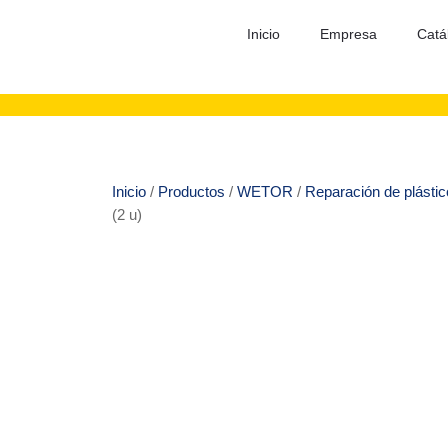
Inicio
Empresa
Catá
Inicio
/
Productos
/
WETOR
/
Reparación de plásti
(2 u)