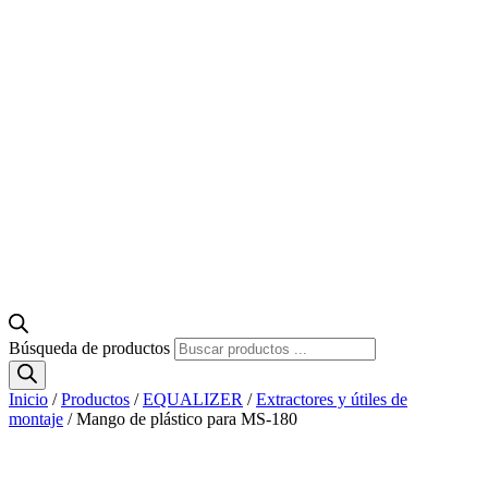
Búsqueda de productos
Inicio
/
Productos
/
EQUALIZER
/
Extractores y útiles de
montaje
/ Mango de plástico para MS-180