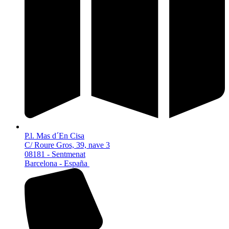
P.l. Mas d´En Cisa
C/ Roure Gros, 39, nave 3
08181 - Sentmenat
Barcelona - España