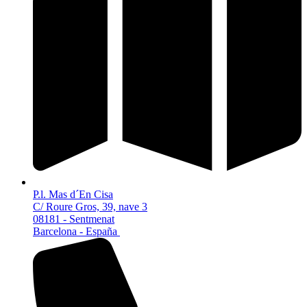
P.l. Mas d´En Cisa
C/ Roure Gros, 39, nave 3
08181 - Sentmenat
Barcelona - España