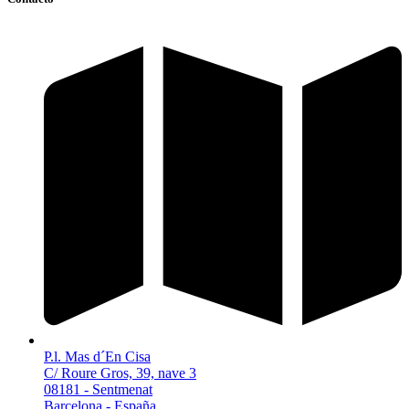
P.l. Mas d´En Cisa
C/ Roure Gros, 39, nave 3
08181 - Sentmenat
Barcelona - España