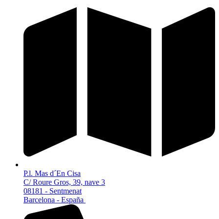
P.l. Mas d´En Cisa
C/ Roure Gros, 39, nave 3
08181 - Sentmenat
Barcelona - España