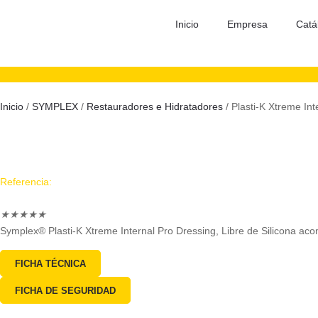
Inicio
Empresa
Catá
Inicio
/
SYMPLEX
/
Restauradores e Hidratadores
/ Plasti-K Xtreme In
Referencia:
★
★
★
★
★
Symplex® Plasti-K Xtreme Internal Pro Dressing, Libre de Silicona acon
FICHA TÉCNICA
FICHA DE SEGURIDAD