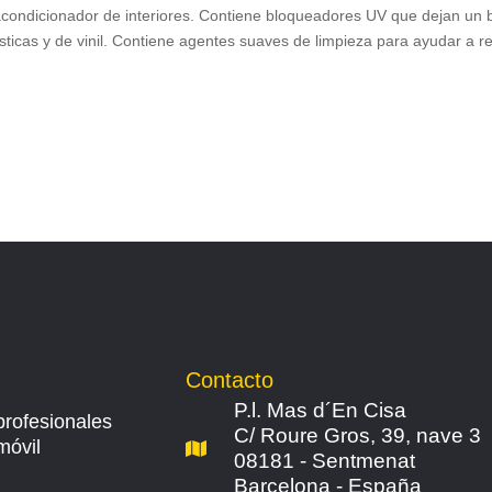
 acondicionador de interiores. Contiene bloqueadores UV que dejan un bri
ticas y de vinil. Contiene agentes suaves de limpieza para ayudar a r
Contacto
P.l. Mas d´En Cisa
profesionales
C/ Roure Gros, 39, nave 3
móvil
08181 - Sentmenat
Barcelona - España