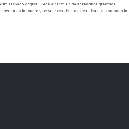
llo satinado original. Seca al tacto sin dejar residuos grasosos.
emover toda la mugre y polvo causado por el uso diario restaurando la