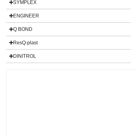
SYMPLEX
ENGINEER
Q BOND
ResQ-plast
DINITROL