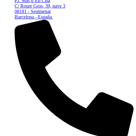
P.l. Mas d´En Cisa
C/ Roure Gros, 39, nave 3
08181 - Sentmenat
Barcelona - España