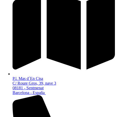
P.l. Mas d´En Cisa
C/ Roure Gros, 39, nave 3
08181 - Sentmenat
Barcelona - España