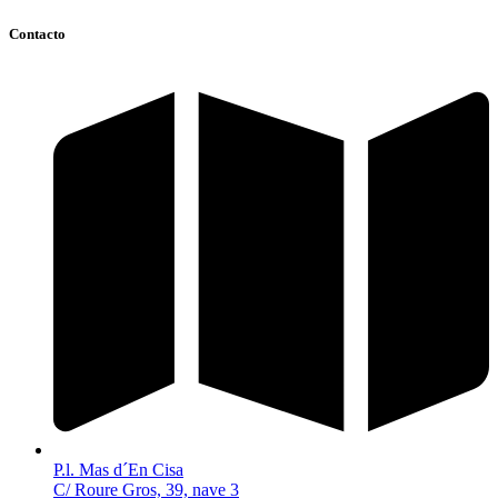
Contacto
P.l. Mas d´En Cisa
C/ Roure Gros, 39, nave 3