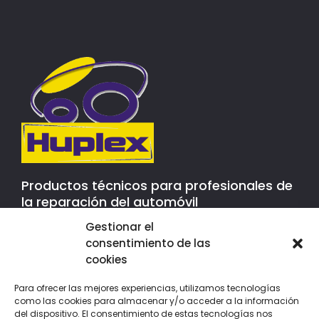
Productos técnicos para profesionales de
la reparación del automóvil
Gestionar el
Contacto
consentimiento de las
cookies
P.l. Mas d´En Cisa
C/ Roure Gros, 39, nave 3
Para ofrecer las mejores experiencias, utilizamos tecnologías
08181 - Sentmenat
como las cookies para almacenar y/o acceder a la información
Barcelona - España
del dispositivo. El consentimiento de estas tecnologías nos