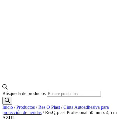
Búsqueda de productos
Inicio
/
Productos
/
Res Q Plast
/
Cinta Autoadhesiva para
protección de heridas
/ ResQ-plast Profesional 50 mm x 4,5 m
AZUL