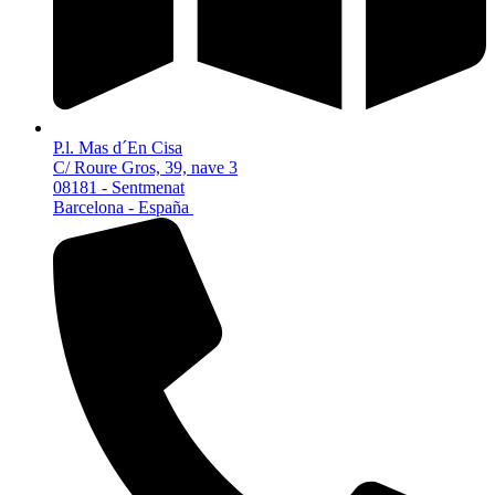
P.l. Mas d´En Cisa
C/ Roure Gros, 39, nave 3
08181 - Sentmenat
Barcelona - España