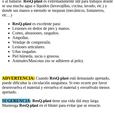
o al bañarse.
ResQ-plast
es extremadamente útil para trabajos donde
se usa mucha agua o líquidos (lavavajillas, cocina, lavado, etc.) y
donde sus manos a menudo se mojaran (mecánicos, fontaneros,
etc…)
ResQ-plast
es excelente para:
Lesiones en dedos de pies y manos.
Cortes, abrasiones, rasguños.
Ampollas.
Vendaje de compresión.
Lesiones articulares.
Uñas rasgadas.
Piel húmeda, sucia o grasosa.
Animales/Mascotas (no se adhieren al pelo).
ADVERTENCIA:
Cuando
ResQ-plast
está demasiado apretado,
puede dificultar la circulación sanguínea. Si esto ocurre por favor
desenvuelva el material y envuelva el material y envuélvalo menos
apretado.
SUGERENCIA
: ResQ-plast
tiene una vida útil muy larga.
Mantenga
ResQ-plast
en el blister para evitar que se ensucie.