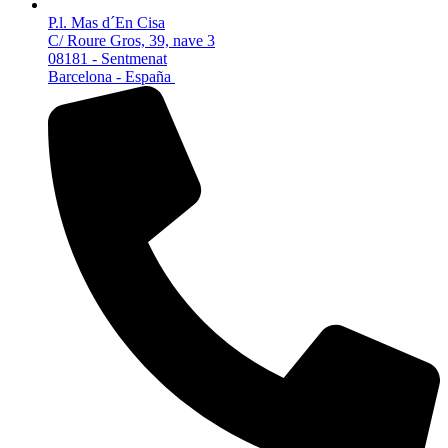
P.l. Mas d´En Cisa
C/ Roure Gros, 39, nave 3
08181 - Sentmenat
Barcelona - España