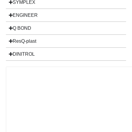
SYMPLEX
ENGINEER
Q BOND
ResQ-plast
DINITROL