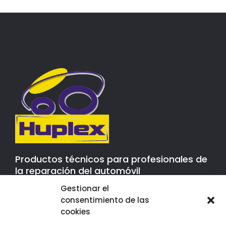
Productos técnicos para profesionales de
la reparación del automóvil
Gestionar el
consentimiento de las
Contacto
cookies
P.l. Mas d´En Cisa