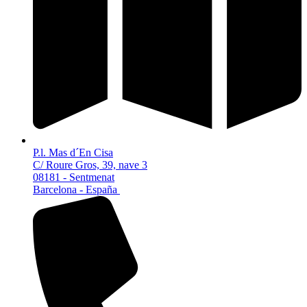
P.l. Mas d´En Cisa
C/ Roure Gros, 39, nave 3
08181 - Sentmenat
Barcelona - España